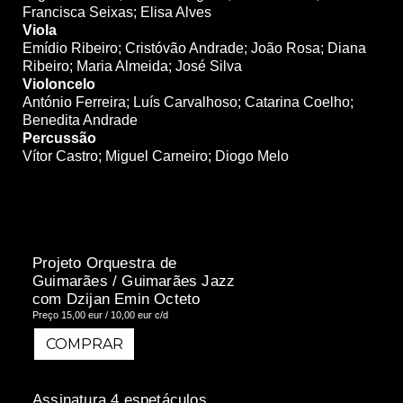
Francisca Seixas; Elisa Alves
Viola
Emídio Ribeiro; Cristóvão Andrade; João Rosa; Diana
Ribeiro; Maria Almeida; José Silva
Violoncelo
António Ferreira; Luís Carvalhoso; Catarina Coelho;
Benedita Andrade
Percussão
Vítor Castro; Miguel Carneiro; Diogo Melo
Projeto Orquestra de
Guimarães / Guimarães Jazz
com Dzijan Emin Octeto
Preço 15,00 eur / 10,00 eur c/d
COMPRAR
COMPRAR
Assinatura 4 espetáculos