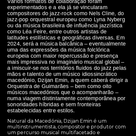
Vários formatos de colaboração foram
experimentados e a ela já se vincularam
compositores do jazz-rock como Nels Cline, do
jazz-pop orquestral europeu como Lyna Nyberg
ou da música brasileira de influência jazzística
como Léa Feire, entre outros artistas de
latitudes estilísticas e geográficas diversas. Em
2024, será a música balcânica – eventualmente
uma das expressões da música folclórica
europeia com maior repercussão e presença
mais impressiva no imaginário musical global –
a imiscuir-se nos territórios fluidos do jazz pelas
mãos e talento de um músico idiossincrático
macedónio, Dzijan Emin, a quem caberá dirigir a
Orquestra de Guimarães – bem como oito
músicos macedónios que o acompanharão –
numa viagem distintamente contemporânea por
sonoridades híbridas e sem fronteiras
estabelecidas entre estilos.
Natural da Macedónia, Dzijan Emin é um
multinstrumentista, compositor e produtor com
um percurso musical multifacetado e