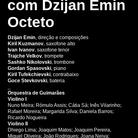
com Dzijan Emin
Octeto
Dzijan Emin
, direção e composições
Kiril Kuzmanov
, saxofone alto
Ivan Ivanov
, saxofone tenor
Trajche Velkov
, trompete
Sashko Nikolovski
, trombone
Gordan Spasovski
, piano
Kiril Tufekchievski
, contrabaixo
Goce Stevkovski
, bateria
_
Orquestra de Guimarães
Violino I
Nuno Meira; Rómulo Assis; Cátia Sá; Inês Vilarinho;
Rafael Moreira; Margarida Silva; Daniela Barros;
Ricardo Nogueira
Violino II
Dhiego Lima; Joaquim Matos; Joaquim Pereira,
Miguel Oliveira; João Rodrigues; Joana Neiva;