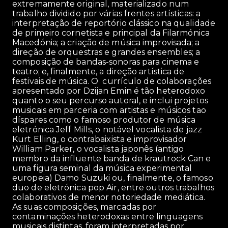
extremamente original, materializado num
trabalho dividido por várias frentes artísticas: a
interpretação de reportório clássico na qualidade
de primeiro cornetista e principal da Filarmónica
Macedónia; a criação de música improvisada; a
direção de orquestras e grandes ensembles; a
composição de bandas-sonoras para cinema e
teatro; e, finalmente, a direção artística de
festivais de música. O currículo de colaborações
apresentado por Dzijan Emin é tão heterodoxo
quanto o seu percurso autoral, e inclui projetos
musicais em parceria com artistas e músicos tao
díspares como o famoso produtor de música
eletrónica Jeff Mills, o notável vocalista de jazz
Kurt Elling, o contrabaixista e improvisador
William Parker, o vocalista japonês (antigo
membro da influente banda de krautrock Can e
uma figura seminal da música experimental
europeia) Damo Suzuki ou, finalmente, o famoso
duo de eletrónica pop Air, entre outros trabalhos
colaborativos de menor notoriedade mediática.
As suas composições, marcadas por
contaminações heterodoxas entre linguagens
musicais distintas, foram interpretadas por