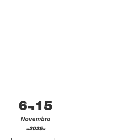
6
¬
15
Novembro
¬
2025
¬