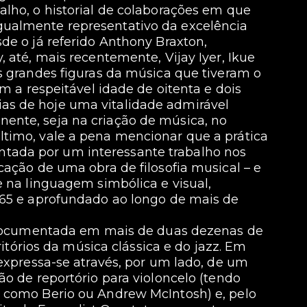
alho, o historial de colaborações em que
ualmente representativo da excelência
de o já referido Anthony Braxton,
 até, mais recentemente, Vijay Iyer, Ikue
s grandes figuras da música que tiveram o
om a respeitável idade de oitenta e dois
as de hoje uma vitalidade admirável
ente, seja na criação de música, no
timo, vale a pena mencionar que a prática
ada por um interessante trabalho nos
cação de uma obra de filosofia musical – e
e na linguagem simbólica e visual,
965 e aprofundado ao longo de mais de
s, documentada em mais de duas dezenas de
rritórios da música clássica e do jazz. Em
 expressa-se através, por um lado, de um
ão de reportório para violoncelo (tendo
s como Berio ou Andrew McIntosh) e, pelo