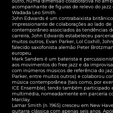
outro, numa dimensão colaborativa no âmbi
acompanhante de figuras de relevo do jazz 
Wadada Leo Smith.
John Edwards é um contrabaixista britânico, 
impressionante de colaborações ao lado de
contemporâneo associados às tendências d
carreira, John Edwards estabeleceu parceria
muitos outros, Evan Parker, Lol Coxhill, Jo
falecido saxofonista alemão Peter Brötzmann
europeu.
Mark Sanders é um baterista e percussionis
aos movimentos do free jazz e da improvisaç
com inúmeros músicos de referência do jaz
Parker, entre muitos outros) e colaborou c
música contemporânea (tais como, por exem
ICE Ensemble), tendo também participado 
multimédia, nomeadamente em parceria com 
Marclay.
Lamar Smith (n. 1965) cresceu em New Hav
guitarra clássica com apenas seis anos. Apó