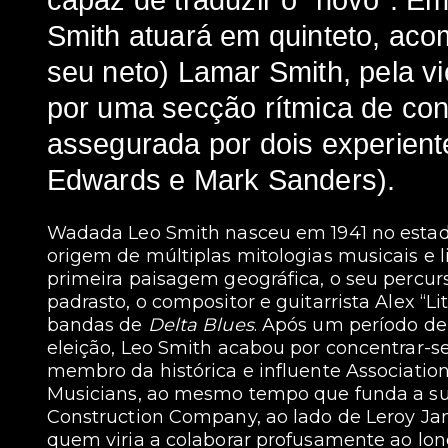
capaz de traduzir o “novo”. 
Smith atuará em quinteto, acom
seu neto) Lamar Smith, pela vi
por uma secção rítmica de cont
assegurada por dois experient
Edwards e Mark Sanders).
Wadada Leo Smith nasceu em 1941 no esta
origem de múltiplas mitologias musicais e li
primeira paisagem geográfica, o seu percur
padrasto, o compositor e guitarrista Alex “Li
bandas de
Delta Blues
. Após um período de
eleição, Leo Smith acabou por concentrar-s
membro da histórica e influente Associatio
Musicians, ao mesmo tempo que funda a sua 
Construction Company, ao lado de Leroy Ja
quem viria a colaborar profusamente ao lon