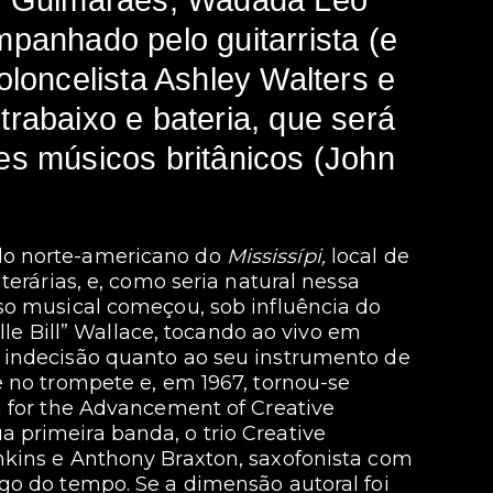
Em Guimarães, Wadada Leo
panhado pelo guitarrista (e
oloncelista Ashley Walters e
rabaixo e bateria, que será
es músicos britânicos (John
do norte-americano do
Mississípi,
local de
terárias, e, como seria natural nessa
so musical começou, sob influência do
tlle Bill” Wallace, tocando ao vivo em
 indecisão quanto ao seu instrumento de
e no trompete e, em 1967, tornou-se
n for the Advancement of Creative
primeira banda, o trio Creative
nkins e Anthony Braxton, saxofonista com
go do tempo. Se a dimensão autoral foi