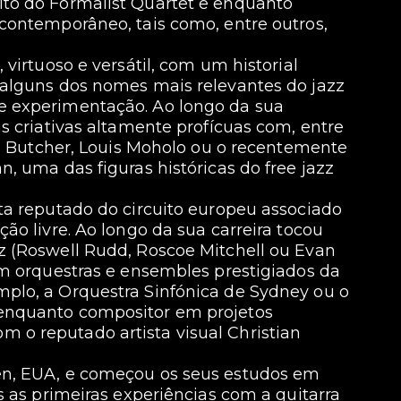
to do Formalist Quartet e enquanto
contemporâneo, tais como, entre outros,
virtuoso e versátil, com um historial
 alguns dos nomes mais relevantes do jazz
e experimentação. Ao longo da sua
s criativas altamente profícuas com, entre
hn Butcher, Louis Moholo ou o recentemente
, uma das figuras históricas do free jazz
ta reputado do circuito europeu associado
ão livre. Ao longo da sua carreira tocou
z (Roswell Rudd, Roscoe Mitchell ou Evan
om orquestras e ensembles prestigiados da
plo, a Orquestra Sinfónica de Sydney ou o
enquanto compositor em projetos
o reputado artista visual Christian
en, EUA, e começou os seus estudos em
s as primeiras experiências com a guitarra