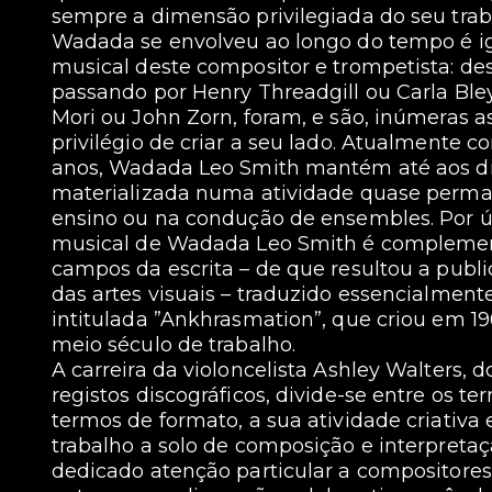
sempre a dimensão privilegiada do seu trab
Wadada se envolveu ao longo do tempo é ig
musical deste compositor e trompetista: des
passando por Henry Threadgill ou Carla Bley,
Mori ou John Zorn, foram, e são, inúmeras a
privilégio de criar a seu lado. Atualmente c
anos, Wadada Leo Smith mantém até aos di
materializada numa atividade quase perman
ensino ou na condução de ensembles. Por úl
musical de Wadada Leo Smith é complement
campos da escrita – de que resultou a publi
das artes visuais – traduzido essencialment
intitulada ”Ankhrasmation”, que criou em 1
meio século de trabalho.
A carreira da violoncelista Ashley Walter
registos discográficos, divide-se entre os te
termos de formato, a sua atividade criativa
trabalho a solo de composição e interpretaç
dedicado atenção particular a compositore