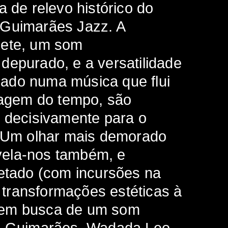
a de relevo histórico do
 Guimarães Jazz. A
pete, um som
depurado, e a versatilidade
izado numa música que flui
agem do tempo, são
m decisivamente para o
. Um olhar mais demorado
revela-nos também, e
cetado (com incursões na
s transformações estéticas à
 em busca de um som