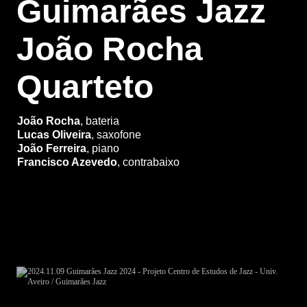
Guimarães Jazz
João Rocha
Quarteto
João Rocha
, bateria
Lucas Oliveira
, saxofone
João Ferreira
, piano
Francisco Azevedo
, contrabaixo
Entrada gratuita
, até ao limite da lotação disponível
Levantamento de bilhetes (máx. 2 por pessoa), na
bilheteira central do CCVF, uma hora antes do início do
concerto