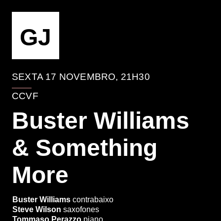
EVENTO
GJ
SEXTA 17 NOVEMBRO, 21H30
CCVF
Buster Williams
& Something
More
Buster Williams
contrabaixo
Steve Wilson
saxofones
Tommaso Perazzo
piano