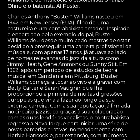
Ohno e o baterista Al Foster.
Charles Anthony "Buster" Williams nasceu em
1942 em New Jersey (EUA), filho de uma
costureira e um contrabaixista amador. Inspirado
e encorajado pelo exemplo do pai, Buster
Williams deu desde muito cedo mostras de estar
decidido a prosseguir uma carreira profissional da
música e, com apenas 17 anos, já atuava ao lado
de nomes relevantes do jazz da altura como
Jimmy Heath, Gene Ammons ou Sunny Stit. Em
1962, após um período de estudos de teoria
musical em Camden e em Pittsburg, Buster
Williams começa a tocar ao vivo e a gravar com
Betty Carter e Sarah Vaughn, que lhe
proporcionou a primeira de muitas digressões
europeias que viria a fazer ao longo da sua
extensa carreira. Com a sua reputação já firmada
no circuito jazzístico graças à sua colaboração
com as duas lendárias vocalistas, o contrabaixista
regressa a Nova Iorque para iniciar uma série de
novas parcerias criativas, nomeadamente com
Herbie Hancock e, por extensão, com inúmeros