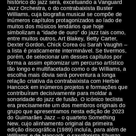
histórico do jazz será, excetuando a Vanguard
Jazz Orchestra, o do contrabaixista Buster
Williams, cuja biografia musical se compõe de
inúmeros capítulos protagonizados ao lado de
muitos dos músicos lendários que hoje
simbolizam a “idade de ouro” do jazz tais como,
entre muitos outros, Art Blakey, Betty Carter,
Dexter Gordon, Chick Corea ou Sarah Vaughn –
a lista é praticamente interminável. Se tivermos,
porém, de selecionar um desses capítulos por
forma a assim epitomizar um percurso artístico
tão longo e multifacetado como o de Williams, a
escolha mais óbvia será porventura a longa
relação criativa da contrabaixista com Herbie
Hancock em inúmeros projetos e formações que
contribuíram decisivamente para moldar a
sonoridade do jazz de fusão. O icónico teclista
era precisamente um dos membros originais do
grupo que apresentamos nesta edição de 2023
do Guimarães Jazz – o quarteto Something
New, cujo alinhamento original da primeira
edição discográfica (1989) incluía, para além de
Williams e de Hancock, o saxofonista Shunzo