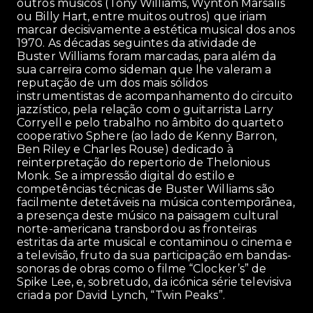
outros músicos (Tony Williams, Wynton Marsalis
ou Billy Hart, entre muitos outros) que iriam
marcar decisivamente a estética musical dos anos
1970. As décadas seguintes da atividade de
Buster Williams foram marcadas, para além da
sua carreira como sideman que lhe valeram a
reputação de um dos mais sólidos
instrumentistas de acompanhamento do circuito
jazzístico, pela relação com o guitarrista Larry
Corryell e pelo trabalho no âmbito do quarteto
cooperativo Sphere (ao lado de Kenny Barron,
Ben Riley e Charles Rouse) dedicado à
reinterpretação do repertorio de Thelonious
Monk. Se a impressão digital do estilo e
competências técnicas de Buster Williams são
facilmente detetáveis na música contemporânea,
a presença deste músico na paisagem cultural
norte-americana transbordou as fronteiras
estritas da arte musical e contaminou o cinema e
a televisão, fruto da sua participação em bandas-
sonoras de obras como o filme “Clocker’s” de
Spike Lee, e, sobretudo, da icónica série televisiva
criada por David Lynch, “Twin Peaks”.