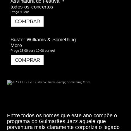
Assinatura do Festival •
todos os concertos
Preço 90 eur
COMPRAR
COMPRAR
Buster Williams & Something
More
Preço 15,00 eur / 10,00 eur c/d
COMPRAR
COMPRAR
Entre todos os nomes que este ano compõe o
programa do Guimarães Jazz aquele que
porventura mais claramente corporiza o legado