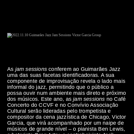
Preço
3,00 eur
Entrada gratuita no Café Concerto do CCVF para quem
possuir bilhete do concerto do Grande Auditório, desse
dia.
As
jam sessions
conferem ao Guimarães Jazz
uma das suas facetas identificadoras. A sua
componente de improvisação revela o lado mais
informal do jazz, permitindo que o público a
possa ouvir num ambiente mais direto e próximo
dos músicos. Este ano, as
jam sessions
no Café
Concerto do CCVF e no Convívio Associação
Cultural serão lideradas pelo trompetista e
compositor da cena jazzística de Chicago, Victor
Garcia, que virá acompanhado por um naipe de
músicos de grande nível – o pianista Ben Lewis,